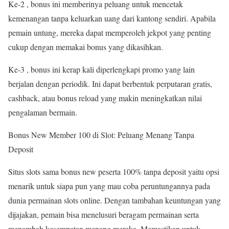
Ke-2 , bonus ini memberinya peluang untuk mencetak
kemenangan tanpa keluarkan uang dari kantong sendiri. Apabila
pemain untung, mereka dapat memperoleh jekpot yang penting
cukup dengan memakai bonus yang dikasihkan.
Ke-3 , bonus ini kerap kali diperlengkapi promo yang lain
berjalan dengan periodik. Ini dapat berbentuk perputaran gratis,
cashback, atau bonus reload yang makin meningkatkan nilai
pengalaman bermain.
Bonus New Member 100 di Slot: Peluang Menang Tanpa
Deposit
Situs slots sama bonus new peserta 100% tanpa deposit yaitu opsi
menarik untuk siapa pun yang mau coba peruntungannya pada
dunia permainan slots online. Dengan tambahan keuntungan yang
dijajakan, pemain bisa menelusuri beragam permainan serta
menambah kesempatan menang mereka. Memastikan untuk