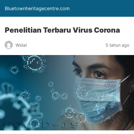
Bluetownheritagecentre.com
Penelitian Terbaru Virus Corona
Widat
5 tahun ago