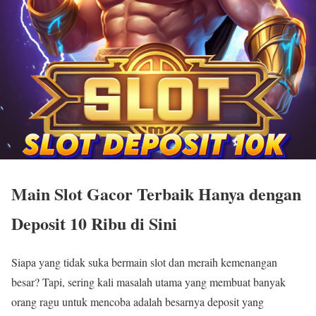
Main Slot Gacor Terbaik Hanya dengan
Deposit 10 Ribu di Sini
Siapa yang tidak suka bermain slot dan meraih kemenangan
besar? Tapi, sering kali masalah utama yang membuat banyak
orang ragu untuk mencoba adalah besarnya deposit yang