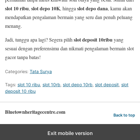
slot 10 ribu
slot depo 10K
slot depo dana
,
, hingga
, kamu akan
mendapatkan pengalaman bermain yang seru dan penuh peluang
menang.
slot deposit 10ribu
Jadi, tunggu apa lagi? Segera pilih
yang
sesuai dengan preferensimu dan nikmati pengalaman bermain slot
gacor tanpa batas!
Categories:
Tata Surya
Tags:
slot 10 ribu
,
slot 10rb
,
slot depo 10rb
,
slot deposit
,
slot
deposit 10 ribu
Bluetownheritagecentre.com
Back to top
Exit mobile version