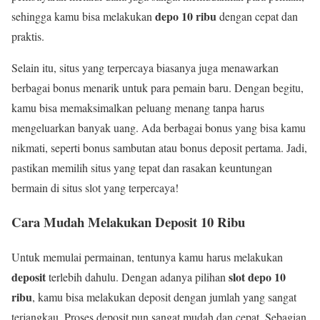
depo 10 ribu
sehingga kamu bisa melakukan
dengan cepat dan
praktis.
Selain itu, situs yang terpercaya biasanya juga menawarkan
berbagai bonus menarik untuk para pemain baru. Dengan begitu,
kamu bisa memaksimalkan peluang menang tanpa harus
mengeluarkan banyak uang. Ada berbagai bonus yang bisa kamu
nikmati, seperti bonus sambutan atau bonus deposit pertama. Jadi,
pastikan memilih situs yang tepat dan rasakan keuntungan
bermain di situs slot yang terpercaya!
Cara Mudah Melakukan Deposit 10 Ribu
Untuk memulai permainan, tentunya kamu harus melakukan
deposit
slot depo 10
terlebih dahulu. Dengan adanya pilihan
ribu
, kamu bisa melakukan deposit dengan jumlah yang sangat
terjangkau. Proses deposit pun sangat mudah dan cepat. Sebagian