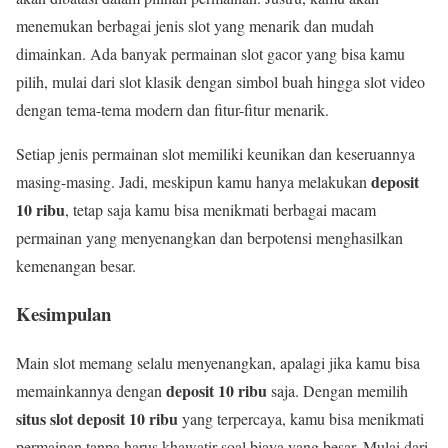
menemukan berbagai jenis slot yang menarik dan mudah
dimainkan. Ada banyak permainan slot gacor yang bisa kamu
pilih, mulai dari slot klasik dengan simbol buah hingga slot video
dengan tema-tema modern dan fitur-fitur menarik.
Setiap jenis permainan slot memiliki keunikan dan keseruannya
deposit
masing-masing. Jadi, meskipun kamu hanya melakukan
10 ribu
, tetap saja kamu bisa menikmati berbagai macam
permainan yang menyenangkan dan berpotensi menghasilkan
kemenangan besar.
Kesimpulan
Main slot memang selalu menyenangkan, apalagi jika kamu bisa
deposit 10 ribu
memainkannya dengan
saja. Dengan memilih
situs slot deposit 10 ribu
yang terpercaya, kamu bisa menikmati
permainan tanpa harus khawatir soal biaya yang besar. Mulai dari