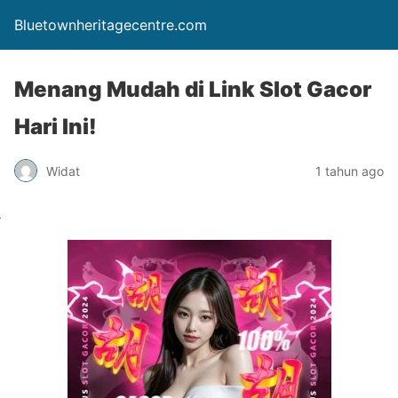
Bluetownheritagecentre.com
Menang Mudah di Link Slot Gacor
Hari Ini!
Widat
1 tahun ago