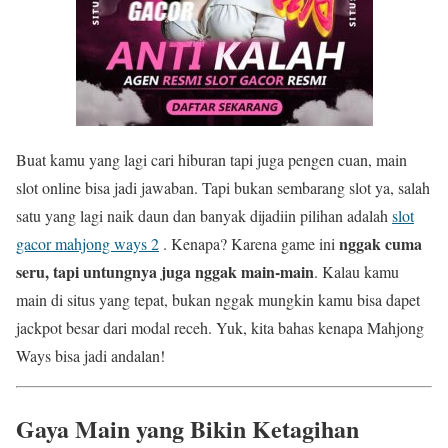
Buat kamu yang lagi cari hiburan tapi juga pengen cuan, main
slot online bisa jadi jawaban. Tapi bukan sembarang slot ya, salah
satu yang lagi naik daun dan banyak dijadiin pilihan adalah
slot
nggak cuma
gacor mahjong ways 2
. Kenapa? Karena game ini
seru, tapi untungnya juga nggak main-main
. Kalau kamu
main di situs yang tepat, bukan nggak mungkin kamu bisa dapet
jackpot besar dari modal receh. Yuk, kita bahas kenapa Mahjong
Ways bisa jadi andalan!
Gaya Main yang Bikin Ketagihan