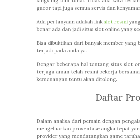
langsung dan tunai. Tidak ada kata terla
gacor tapi juga semua servis dan kenyama
Ada pertanyaan adakah link
slot resmi
yang
benar ada dan jadi situs slot online yang s
Bisa dibuktikan dari banyak member yang
terjadi pada anda ya.
Dengar beberapa hal tentang situs slot on
terjaga aman telah resmi bekerja bersama
kemenangan tentu akan ditolong.
Daftar Pro
Dalam analisa dari pemain dengan pengala
mengeluarkan prosentase angka tepat yang t
provider yang mendatangkan game taruhan ju