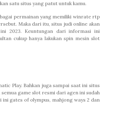
an satu situs yang patut untuk kamu.
sebagai permainan yang memiliki winrate rtp
ebut. Maka dari itu, situs judi online akan
ni 2023. Keuntungan dari informasi ini
tan cukup hanya lakukan spin mesin slot
atic Play. Bahkan juga sampai saat ini situs
a semua game slot resmi dari agen ini sudah
i ini gates of olympus, mahjong ways 2 dan