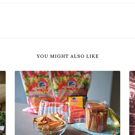
YOU MIGHT ALSO LIKE