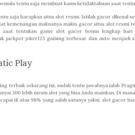
pemula tentu saja membuat kamu ketidaktahuan saat tentuk
ntu saja harapkan situs slot resmi. Istilah gacor dikenal 
at kemenangan maknanya makin gacor situs slot resmi ters
saat tentukan game slot gacor bonus lengkap hari i
ackpot joker123 gaming terbesar dan auto menjadi sul
tic Play
ing terbaik sekarang ini, sudah tentu jawabnya ialah Pragm
unyai 300 lebih mesin slot yang bisa Anda mainkan. Di man
ai di atas 98% yang salah satunya yakni, slot gacor har