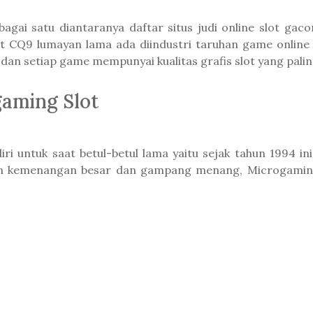
agai satu diantaranya daftar situs judi online slot gac
ot CQ9 lumayan lama ada diindustri taruhan game online
an setiap game mempunyai kualitas grafis slot yang palin
gaming Slot
diri untuk saat betul-betul lama yaitu sejak tahun 1994
n kemenangan besar dan gampang menang, Microgaming i