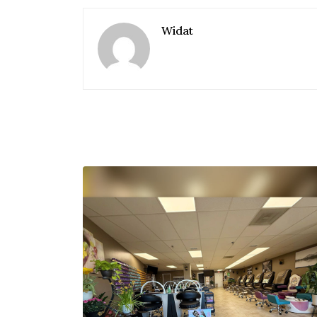
Widat