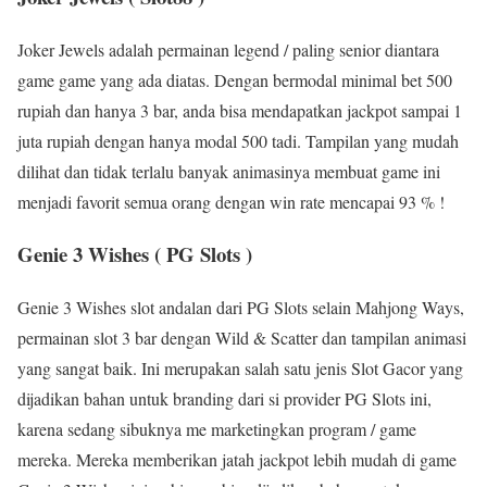
Joker Jewels adalah permainan legend / paling senior diantara
game game yang ada diatas. Dengan bermodal minimal bet 500
rupiah dan hanya 3 bar, anda bisa mendapatkan jackpot sampai 1
juta rupiah dengan hanya modal 500 tadi. Tampilan yang mudah
dilihat dan tidak terlalu banyak animasinya membuat game ini
menjadi favorit semua orang dengan win rate mencapai 93 % !
Genie 3 Wishes ( PG Slots )
Genie 3 Wishes slot andalan dari PG Slots selain Mahjong Ways,
permainan slot 3 bar dengan Wild & Scatter dan tampilan animasi
yang sangat baik. Ini merupakan salah satu jenis Slot Gacor yang
dijadikan bahan untuk branding dari si provider PG Slots ini,
karena sedang sibuknya me marketingkan program / game
mereka. Mereka memberikan jatah jackpot lebih mudah di game