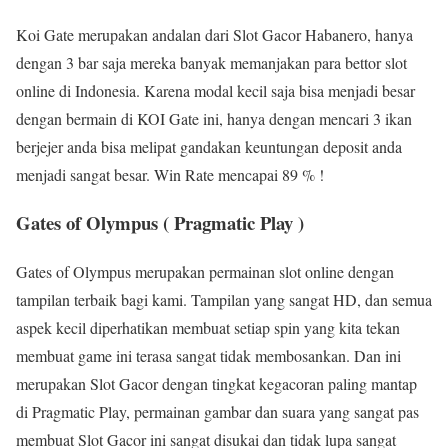
Koi Gate merupakan andalan dari Slot Gacor Habanero, hanya
dengan 3 bar saja mereka banyak memanjakan para bettor slot
online di Indonesia. Karena modal kecil saja bisa menjadi besar
dengan bermain di KOI Gate ini, hanya dengan mencari 3 ikan
berjejer anda bisa melipat gandakan keuntungan deposit anda
menjadi sangat besar. Win Rate mencapai 89 % !
Gates of Olympus ( Pragmatic Play )
Gates of Olympus merupakan permainan slot online dengan
tampilan terbaik bagi kami. Tampilan yang sangat HD, dan semua
aspek kecil diperhatikan membuat setiap spin yang kita tekan
membuat game ini terasa sangat tidak membosankan. Dan ini
merupakan Slot Gacor dengan tingkat kegacoran paling mantap
di Pragmatic Play, permainan gambar dan suara yang sangat pas
membuat Slot Gacor ini sangat disukai dan tidak lupa sangat