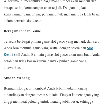
Algoritma ini menentukan bagaimana simbol akan muncul dan
berapa sering kemenangan akan terjadi. Dengan tingkat
kemenangan yang tinggi, peluang untuk menang juga lebih besar
dalam bermain slot gacor.
Beragam Pilihan Game
Tersedia berbagai pilihan game slot gacor yang menarik dan seru.
Anda bisa memilih game yang sesuai dengan selera dan
Slot
Resmi
skill Anda. Bermain game slot gacor akan membuat Anda
betah dan tidak bosan karena banyak pilihan game yang
ditawarkan.
Mudah Menang
Bermain slot gacor membuat Anda lebih mudah menang
dibandingkan dengan mesin slot lain. Tingkat kemenangan yang
tinggi membuat peluang untuk menang lebih besar, sehingga